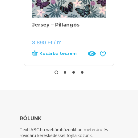
Jersey – Pillangós
Prym 
paten
3 890
Ft
/ m
3 990
Kosárba teszem
Kos
RÓLUNK
TextilABC.hu
webáruházunkban méteráru és
rövidáru kereskedéssel foglalkozunk.