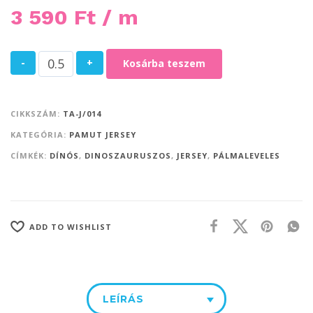
3 590
Ft
/ m
-
+
Kosárba teszem
CIKKSZÁM:
TA-J/014
KATEGÓRIA:
PAMUT JERSEY
CÍMKÉK:
DÍNÓS
,
DINOSZAURUSZOS
,
JERSEY
,
PÁLMALEVELES
ADD TO WISHLIST
LEÍRÁS