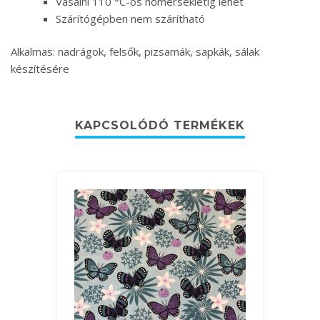
Vasalni 110 °C-os hőmérsékletig lehet
Szárítógépben nem szárítható
Alkalmas: nadrágok, felsők, pizsamák, sapkák, sálak
készítésére
KAPCSOLÓDÓ TERMÉKEK