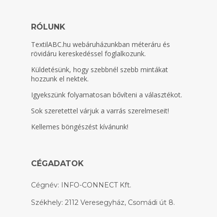
RÓLUNK
TextilABC.hu
webáruházunkban méteráru és
rövidáru kereskedéssel foglalkozunk.
Küldetésünk, hogy szebbnél szebb mintákat
hozzunk el nektek.
Igyekszünk folyamatosan bővíteni a választékot.
Sok szeretettel várjuk a varrás szerelmeseit!
Kellemes böngészést kívánunk!
CÉGADATOK
Cégnév: INFO-CONNECT Kft.
Székhely: 2112 Veresegyház, Csomádi út 8.