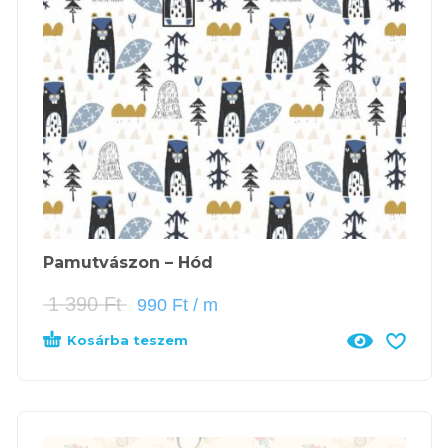
Pamutvászon – Hód
1 390
Ft
990
Ft
/ m
Kosárba teszem