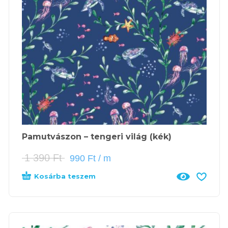
Pamutvászon – tengeri világ (kék)
1 390
Ft
990
Ft
/ m
Kosárba teszem