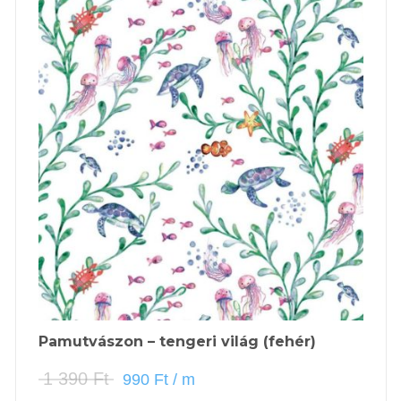
Pamutvászon – tengeri világ (fehér)
1 390
Ft
990
Ft
/ m