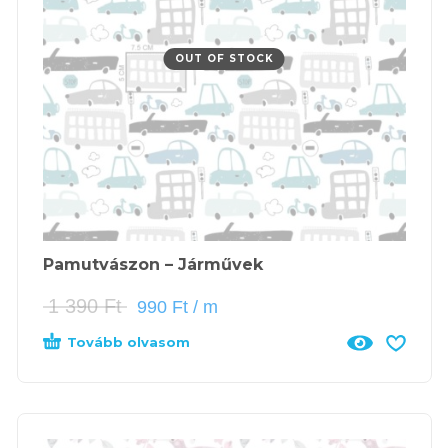
OUT OF STOCK
Pamutvászon – Járművek
1 390
Ft
990
Ft
/ m
Tovább olvasom