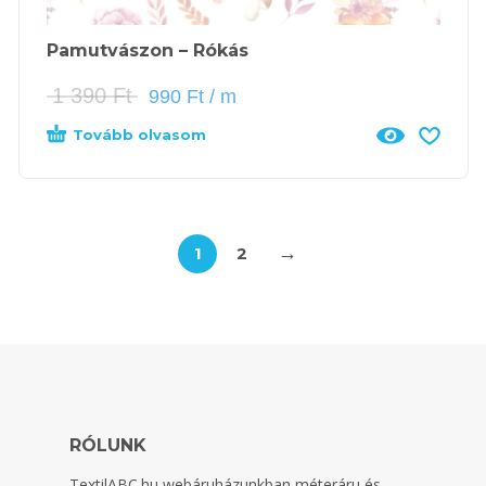
Pamutvászon – Rókás
1 390
Ft
990
Ft
/ m
Tovább olvasom
→
1
2
RÓLUNK
TextilABC.hu
webáruházunkban méteráru és