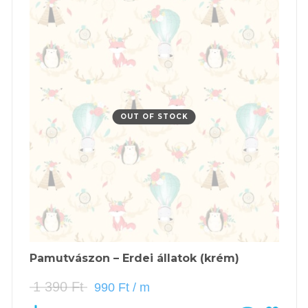
OUT OF STOCK
Pamutvászon – Erdei állatok (krém)
1 390
Ft
990
Ft
/ m