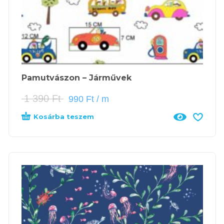
Pamutvászon – Járművek
1 390
Ft
990
Ft
/ m
Kosárba teszem