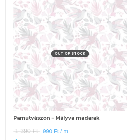
OUT OF STOCK
Pamutvászon – Mályva madarak
1 390
Ft
990
Ft
/ m