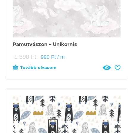
Pamutvászon – Unikornis
1 390
Ft
990
Ft
/ m
Tovább olvasom