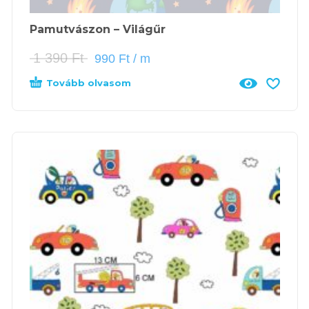
Pamutvászon – Világűr
1 390
Ft
990
Ft
/ m
Tovább olvasom