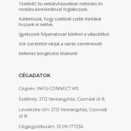
TextilABC.hu
webáruházunkban méteráru és
rövidáru kereskedéssel foglalkozunk.
Küldetésünk, hogy szebbnél szebb mintákat
hozzunk el nektek.
Igyekszünk folyamatosan bővíteni a választékot.
Sok szeretettel várjuk a varrás szerelmeseit!
Kellemes böngészést kívánunk!
CÉGADATOK
Cégnév: INFO-CONNECT Kft.
Székhely: 2112 Veresegyház, Csomádi út 8.
Levelezési cím: 2112 Veresegyház, Csomádi
út 8.
Cégjegyzékszám: 13-09-177236