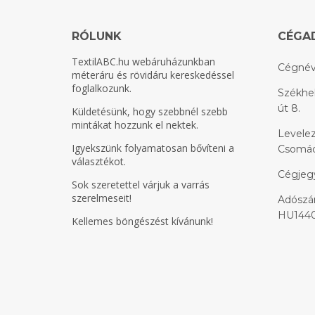
RÓLUNK
CÉGA
TextilABC.hu
webáruházunkban
Cégnév
méteráru és rövidáru kereskedéssel
foglalkozunk.
Székhel
út 8.
Küldetésünk, hogy szebbnél szebb
mintákat hozzunk el nektek.
Levelez
Igyekszünk folyamatosan bővíteni a
Csomádi
választékot.
Cégjeg
Sok szeretettel várjuk a varrás
szerelmeseit!
Adószám
HU1440
Kellemes böngészést kívánunk!