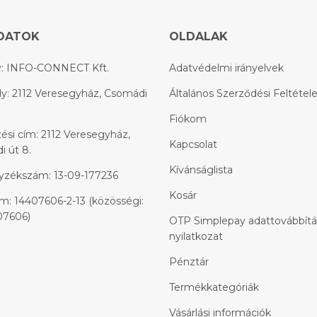
DATOK
OLDALAK
: INFO-CONNECT Kft.
Adatvédelmi irányelvek
y: 2112 Veresegyház, Csomádi
Általános Szerződési Feltétel
Fiókom
ési cím: 2112 Veresegyház,
Kapcsolat
 út 8.
Kívánságlista
yzékszám: 13-09-177236
Kosár
: 14407606-2-13 (közösségi:
7606)
OTP Simplepay adattovábbítá
nyilatkozat
Pénztár
Termékkategóriák
Vásárlási információk