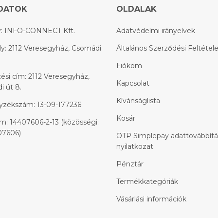
DATOK
OLDALAK
: INFO-CONNECT Kft.
Adatvédelmi irányelvek
y: 2112 Veresegyház, Csomádi
Általános Szerződési Feltétel
Fiókom
ési cím: 2112 Veresegyház,
Kapcsolat
 út 8.
Kívánságlista
yzékszám: 13-09-177236
Kosár
: 14407606-2-13 (közösségi:
7606)
OTP Simplepay adattovábbítá
nyilatkozat
Pénztár
Termékkategóriák
Vásárlási információk