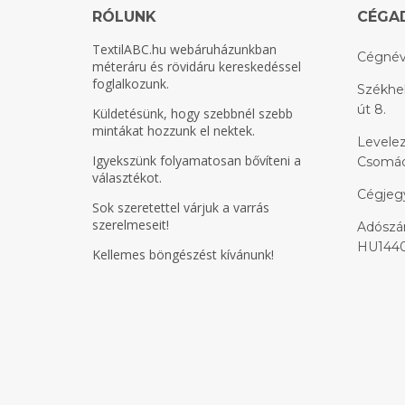
RÓLUNK
CÉGA
TextilABC.hu
webáruházunkban
Cégnév
méteráru és rövidáru kereskedéssel
foglalkozunk.
Székhel
út 8.
Küldetésünk, hogy szebbnél szebb
mintákat hozzunk el nektek.
Levelez
Igyekszünk folyamatosan bővíteni a
Csomádi
választékot.
Cégjeg
Sok szeretettel várjuk a varrás
szerelmeseit!
Adószám
HU1440
Kellemes böngészést kívánunk!