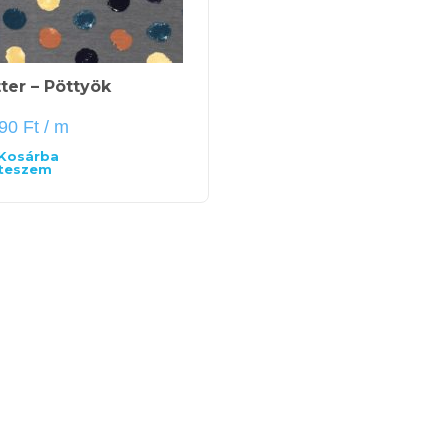
ter – Pöttyök
990
Ft
/ m
Kosárba
teszem