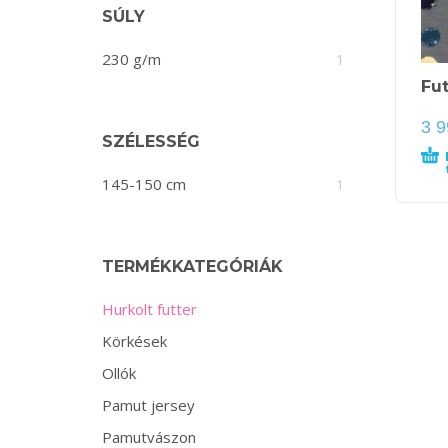
SÚLY
230 g/m
1
Fut
3 
SZÉLESSÉG
145-150 cm
1
TERMÉKKATEGÓRIÁK
Hurkolt futter
Körkések
Ollók
Pamut jersey
Pamutvászon