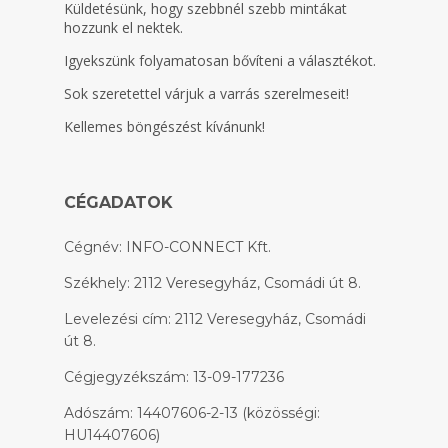
Küldetésünk, hogy szebbnél szebb mintákat
hozzunk el nektek.
Igyekszünk folyamatosan bővíteni a választékot.
Sok szeretettel várjuk a varrás szerelmeseit!
Kellemes böngészést kívánunk!
CÉGADATOK
Cégnév: INFO-CONNECT Kft.
Székhely: 2112 Veresegyház, Csomádi út 8.
Levelezési cím: 2112 Veresegyház, Csomádi
út 8.
Cégjegyzékszám: 13-09-177236
Adószám: 14407606-2-13 (közösségi:
HU14407606)