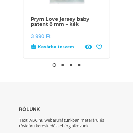
Prym Love jersey baby
Prym 
patent 8 mm – kék
mm)
3 990
Ft
2 690
Kosárba teszem
Kos
RÓLUNK
TextilABC.hu
webáruházunkban méteráru és
rövidáru kereskedéssel foglalkozunk.