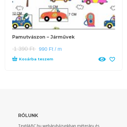
Pamutvászon – Járművek
1 390
Ft
990
Ft
/ m
Kosárba teszem
RÓLUNK
TextilABC.hu
webáruházunkban méteráru és