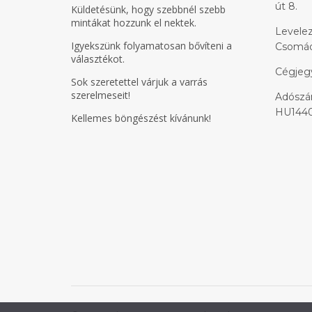
út 8.
Küldetésünk, hogy szebbnél szebb
mintákat hozzunk el nektek.
Levelez
Igyekszünk folyamatosan bővíteni a
Csomádi
választékot.
Cégjeg
Sok szeretettel várjuk a varrás
szerelmeseit!
Adószám
HU1440
Kellemes böngészést kívánunk!