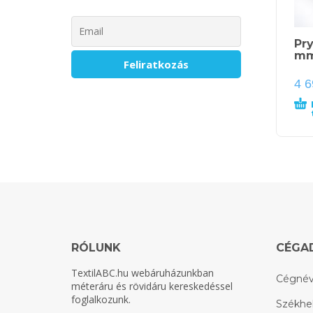
Pr
m
4 
RÓLUNK
CÉGA
TextilABC.hu
webáruházunkban
Cégnév
méteráru és rövidáru kereskedéssel
foglalkozunk.
Székhel