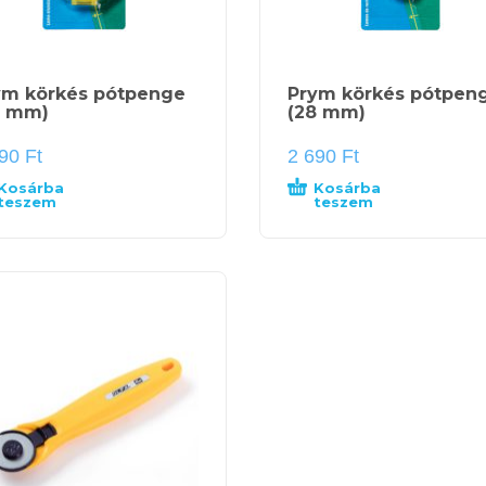
ym körkés pótpenge
Prym körkés pótpen
5 mm)
(28 mm)
790
Ft
2 690
Ft
Kosárba
Kosárba
teszem
teszem