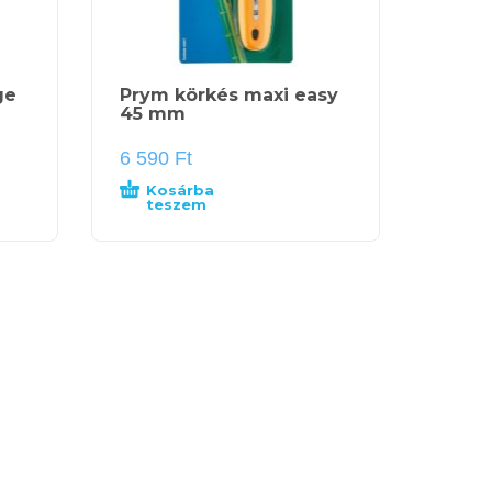
ge
Prym körkés maxi easy
45 mm
6 590
Ft
Kosárba
teszem