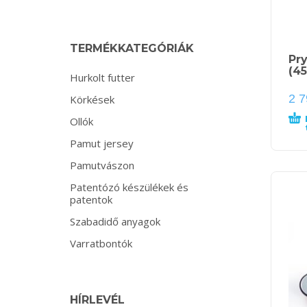
TERMÉKKATEGÓRIÁK
Pr
(4
Hurkolt futter
2 
Körkések
Ollók
Pamut jersey
Pamutvászon
Patentózó készülékek és
patentok
Szabadidő anyagok
Varratbontók
HÍRLEVÉL