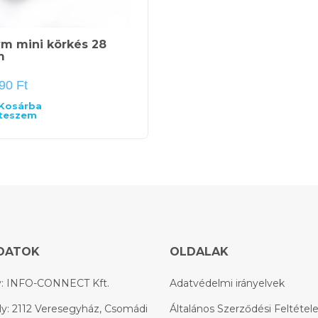
ym mini körkés 28
m
690
Ft
Kosárba
teszem
DATOK
OLDALAK
: INFO-CONNECT Kft.
Adatvédelmi irányelvek
y: 2112 Veresegyház, Csomádi
Általános Szerződési Feltétel