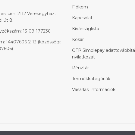
Fiókom
ési cím: 2112 Veresegyház,
Kapcsolat
 út 8.
Kívánságlista
yzékszám: 13-09-177236
Kosár
: 14407606-2-13 (közösségi:
7606)
OTP Simplepay adattovábbítá
nyilatkozat
Pénztár
Termékkategóriák
Vásárlási információk