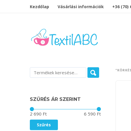
Kezdőlap
Vásárlási információk
+36 (70)
“KÖRKÉ
SZŰRÉS ÁR SZERINT
Ár:
—
2 690 Ft
6 590 Ft
Szűrés