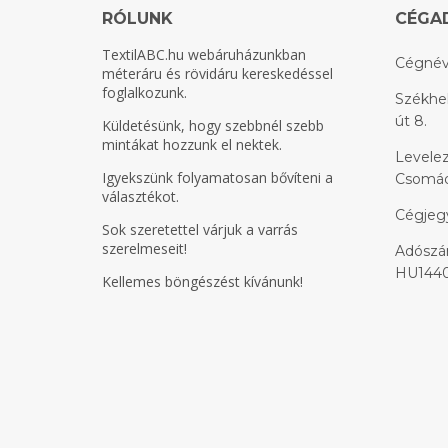
RÓLUNK
CÉGA
TextilABC.hu
webáruházunkban
Cégnév
méteráru és rövidáru kereskedéssel
foglalkozunk.
Székhel
út 8.
Küldetésünk, hogy szebbnél szebb
mintákat hozzunk el nektek.
Levelez
Igyekszünk folyamatosan bővíteni a
Csomádi
választékot.
Cégjeg
Sok szeretettel várjuk a varrás
szerelmeseit!
Adószám
HU1440
Kellemes böngészést kívánunk!