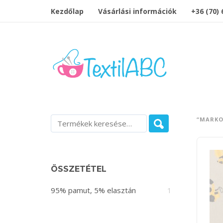
Kezdőlap
Vásárlási információk
+36 (70)
“MARKO
ÖSSZETÉTEL
95% pamut, 5% elasztán
1