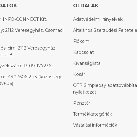
DATOK
OLDALAK
: INFO-CONNECT Kft.
Adatvédelmi irányelvek
y: 2112 Veresegyház, Csomádi
Általános Szerződési Feltétel
Fiókom
ési cím: 2112 Veresegyház,
Kapcsolat
 út 8.
Kívánságlista
yzékszám: 13-09-177236
Kosár
: 14407606-2-13 (közösségi:
7606)
OTP Simplepay adattovábbítá
nyilatkozat
Pénztár
Termékkategóriák
Vásárlási információk