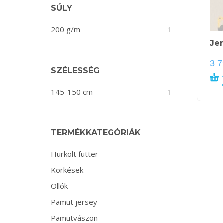
SÚLY
200 g/m
1
Je
3 
SZÉLESSÉG
145-150 cm
1
TERMÉKKATEGÓRIÁK
Hurkolt futter
Körkések
Ollók
Pamut jersey
Pamutvászon