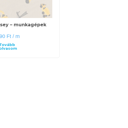
rsey – munkagépek
790
Ft
/ m
Tovább
olvasom