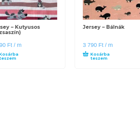
sey – Kutyusos
Jersey – Bálnák
zsaszín)
890
Ft
/ m
3 790
Ft
/ m
Kosárba
Kosárba
teszem
teszem