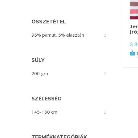
ÖSSZETÉTEL
Jer
(ró
95% pamut, 5% elasztán
2
3 
SÚLY
200 g/m
2
SZÉLESSÉG
145-150 cm
2
TERMÉKKATEGÓRIÁK