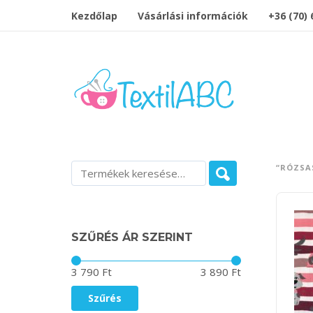
Kezdőlap
Vásárlási információk
+36 (70)
“RÓZSA
SZŰRÉS ÁR SZERINT
Ár:
—
3 790 Ft
3 890 Ft
Szűrés