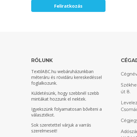
RÓLUNK
CÉGA
TextilABC.hu
webáruházunkban
Cégnév
méteráru és rövidáru kereskedéssel
foglalkozunk.
Székhel
út 8.
Küldetésünk, hogy szebbnél szebb
mintákat hozzunk el nektek.
Levelez
Igyekszünk folyamatosan bővíteni a
Csomádi
választékot.
Cégjeg
Sok szeretettel várjuk a varrás
szerelmeseit!
Adószám