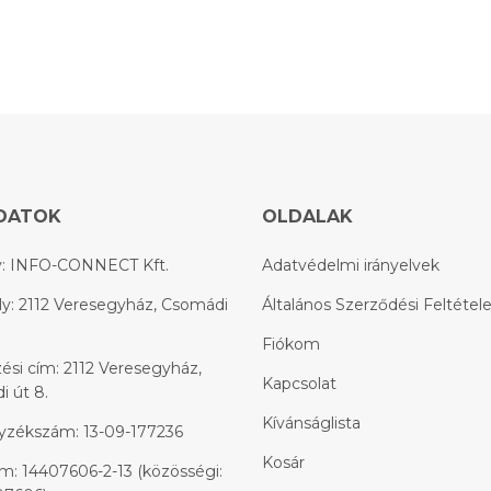
DATOK
OLDALAK
: INFO-CONNECT Kft.
Adatvédelmi irányelvek
y: 2112 Veresegyház, Csomádi
Általános Szerződési Feltétel
Fiókom
ési cím: 2112 Veresegyház,
Kapcsolat
 út 8.
Kívánságlista
yzékszám: 13-09-177236
Kosár
: 14407606-2-13 (közösségi: