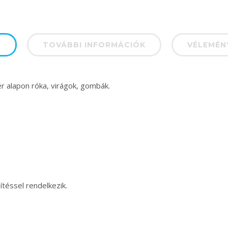
S
TOVÁBBI INFORMÁCIÓK
VÉLEMÉNY
 alapon róka, virágok, gombák.
ssel rendelkezik.