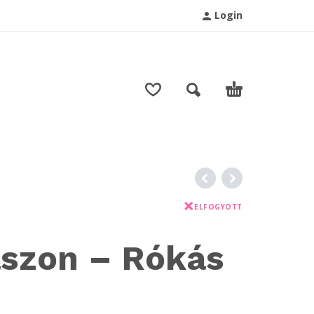
Login
T
ELFOGYOTT
szon – Rókás