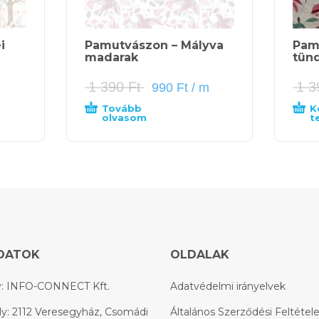
i
Pamutvászon – Mályva
Pam
madarak
tün
1 390
Ft
1 
990
Ft
/ m
Tovább
K
olvasom
t
DATOK
OLDALAK
: INFO-CONNECT Kft.
Adatvédelmi irányelvek
y: 2112 Veresegyház, Csomádi
Általános Szerződési Feltétel