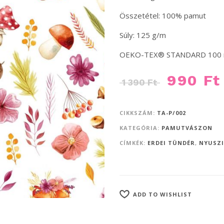
Összetétel: 100% pamut
Súly: 125 g/m
OEKO-TEX® STANDARD 100 min
990
Ft
1 390
Ft
CIKKSZÁM:
TA-P/002
KATEGÓRIA:
PAMUTVÁSZON
CÍMKÉK:
ERDEI TÜNDÉR
,
NYUSZI
ADD TO WISHLIST