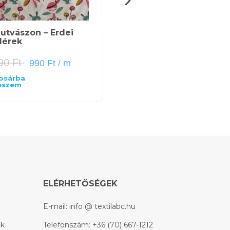
utvászon – Erdei
Pamutvászon – Világű
dérek
390
Ft
1 390
Ft
990
Ft
/ m
990
Ft
/ m
osárba
Tovább
eszem
olvasom
ELÉRHETŐSÉGEK
E-mail:
info @ textilabc.hu
ek
Telefonszám:
+36 (70) 667-1212