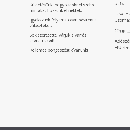
út 8.
Küldetésünk, hogy szebbnél szebb
mintákat hozzunk el nektek.
Levelez
Igyekszünk folyamatosan bővíteni a
Csomádi
választékot.
Cégjeg
Sok szeretettel várjuk a varrás
szerelmeseit!
Adószám
HU1440
Kellemes böngészést kívánunk!