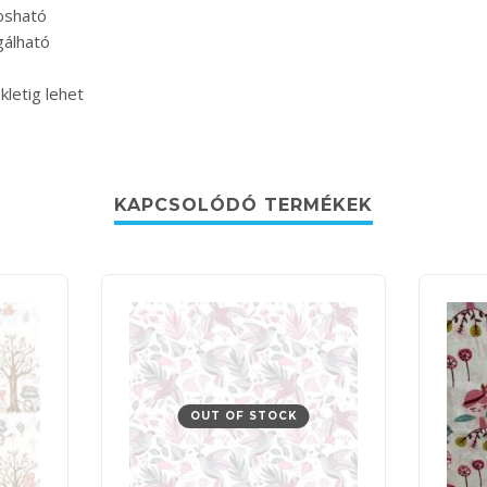
osható
gálható
letig lehet
KAPCSOLÓDÓ TERMÉKEK
OUT OF STOCK