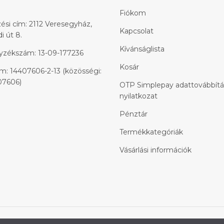
Fiókom
ési cím: 2112 Veresegyház,
Kapcsolat
 út 8.
Kívánságlista
yzékszám: 13-09-177236
Kosár
: 14407606-2-13 (közösségi:
7606)
OTP Simplepay adattovábbítá
nyilatkozat
Pénztár
Termékkategóriák
Vásárlási információk