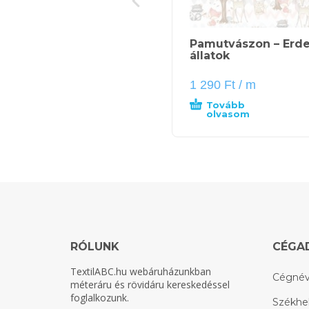
Pamutvászon – Erde
állatok
1 290
Ft
/ m
Tovább
olvasom
RÓLUNK
CÉGA
TextilABC.hu
webáruházunkban
Cégnév
méteráru és rövidáru kereskedéssel
foglalkozunk.
Székhel