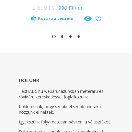
1 390
Ft
1 39
990
Ft
/ m
Kosárba teszem
Tov
RÓLUNK
TextilABC.hu
webáruházunkban méteráru és
rövidáru kereskedéssel foglalkozunk.
Küldetésünk, hogy szebbnél szebb mintákat
hozzunk el nektek.
Igyekszünk folyamatosan bővíteni a választékot.
Sok szeretettel várjuk a varrás szerelmeseit!