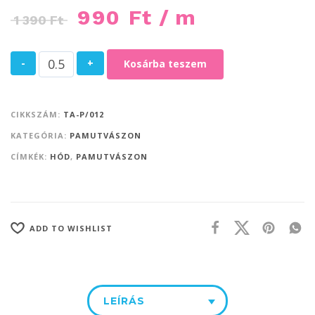
990
Ft
/ m
1 390
Ft
-
+
Kosárba teszem
CIKKSZÁM:
TA-P/012
KATEGÓRIA:
PAMUTVÁSZON
CÍMKÉK:
HÓD
,
PAMUTVÁSZON
ADD TO WISHLIST
LEÍRÁS