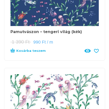
Pamutvászon – tengeri világ (kék)
1 390
Ft
990
Ft
/ m
Kosárba teszem