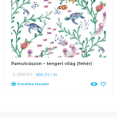
Pamutvászon – tengeri világ (fehér)
1 390
Ft
990
Ft
/ m
Kosárba teszem