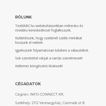
RÓLUNK
TextilABC.hu
webáruházunkban méteráru és
rövidáru kereskedéssel foglalkozunk.
Küldetésünk, hogy szebbnél szebb mintákat
hozzunk el nektek.
Igyekszünk folyamatosan bővíteni a választékot.
Sok szeretettel várjuk a varrás szerelmeseit!
Kellemes böngészést kívánunk!
CÉGADATOK
Cégnév: INFO-CONNECT Kft.
Székhely: 2112 Veresegyház, Csomádi út 8.