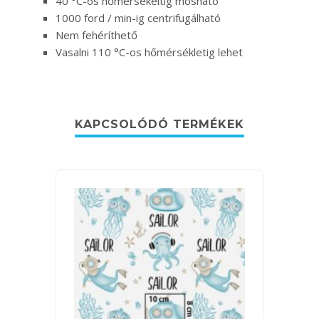
40 °C-os hőmérsékeltig mosható
1000 ford / min-ig centrifugálható
Nem fehéríthető
Vasalni 110 °C-os hőmérsékletig lehet
KAPCSOLÓDÓ TERMÉKEK