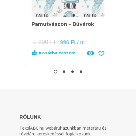
Pamutvászon – Búvárok
Pamut
1 290
Ft
1 39
990
Ft
/ m
Kosárba teszem
Tov
RÓLUNK
TextilABC.hu
webáruházunkban méteráru és
rövidáru kereskedéssel foglalkozunk.