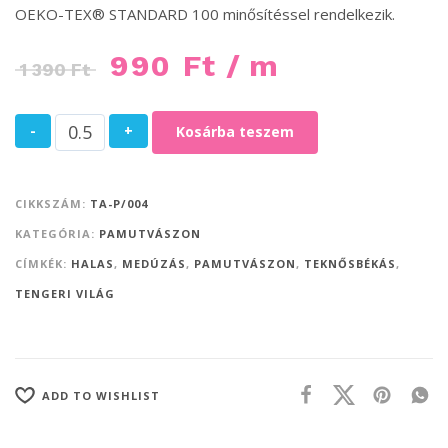
OEKO-TEX® STANDARD 100 minősítéssel rendelkezik.
990
Ft
/ m
1 390
Ft
-
+
Kosárba teszem
CIKKSZÁM:
TA-P/004
KATEGÓRIA:
PAMUTVÁSZON
CÍMKÉK:
HALAS
,
MEDÚZÁS
,
PAMUTVÁSZON
,
TEKNŐSBÉKÁS
,
TENGERI VILÁG
ADD TO WISHLIST