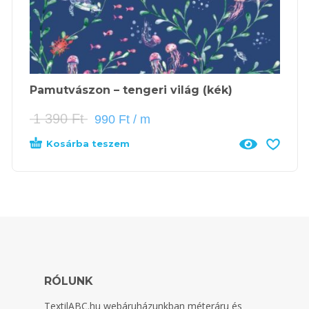
Pamutvászon – tengeri világ (kék)
1 390
Ft
990
Ft
/ m
Kosárba teszem
RÓLUNK
TextilABC.hu
webáruházunkban méteráru és