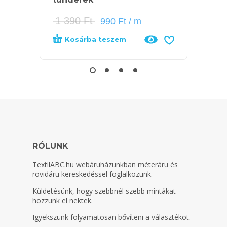
1 390
Ft
1 39
990
Ft
/ m
Kosárba teszem
Tov
RÓLUNK
TextilABC.hu
webáruházunkban méteráru és
rövidáru kereskedéssel foglalkozunk.
Küldetésünk, hogy szebbnél szebb mintákat
hozzunk el nektek.
Igyekszünk folyamatosan bővíteni a választékot.