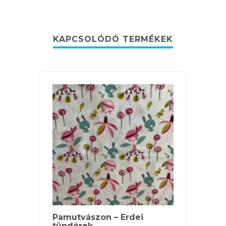
KAPCSOLÓDÓ TERMÉKEK
Pamutvászon – Erdei
Pamut
tündérek