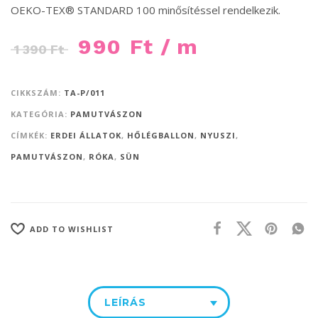
OEKO-TEX® STANDARD 100 minősítéssel rendelkezik.
990
Ft
/ m
1 390
Ft
CIKKSZÁM:
TA-P/011
KATEGÓRIA:
PAMUTVÁSZON
CÍMKÉK:
ERDEI ÁLLATOK
,
HŐLÉGBALLON
,
NYUSZI
,
PAMUTVÁSZON
,
RÓKA
,
SÜN
ADD TO WISHLIST
LEÍRÁS