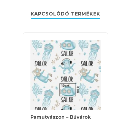
KAPCSOLÓDÓ TERMÉKEK
Pamutvászon – Búvárok
Pamut